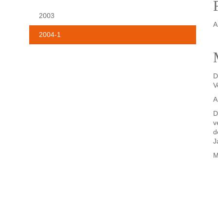
2003
A
2004-1
D
V
A
D
v
d
J
M