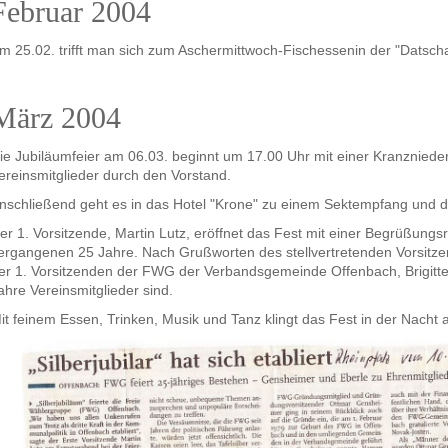
Februar 2004
m 25.02. trifft man sich zum Aschermittwoch-Fischessenin der "Datscha
März 2004
ie Jubiläumfeier am 06.03. beginnt um 17.00 Uhr mit einer Kranzniede
ereinsmitglieder durch den Vorstand.
nschließend geht es in das Hotel "Krone" zu einem Sektempfang und de
er 1. Vorsitzende, Martin Lutz, eröffnet das Fest mit einer Begrüßungs
ergangenen 25 Jahre. Nach Grußworten des stellvertretenden Vorsitz
er 1. Vorsitzenden der FWG der Verbandsgemeinde Offenbach, Brigitte
ahre Vereinsmitglieder sind.
it feinem Essen, Trinken, Musik und Tanz klingt das Fest in der Nacht 