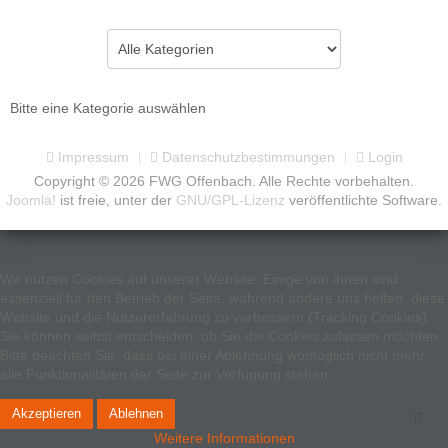
Eine Kategorie auswählen um die Liste zu filtern
Bitte eine Kategorie auswählen
Impressum
Datenschutzbestimmungen
Login
Copyright © 2026 FWG Offenbach. Alle Rechte vorbehalten.
Joomla!
ist freie, unter der
GNU/GPL-Lizenz
veröffentlichte Software.
Wir nutzen Cookies auf unserer Website. Einige von ihnen sind
essenziell für den Betrieb der Seite, während andere uns helfen, diese
Website und die Nutzererfahrung zu verbessern (Tracking Cookies).
Sie können selbst entscheiden, ob Sie die Cookies zulassen möchten.
Bitte beachten Sie, dass bei einer Ablehnung womöglich nicht mehr
alle Funktionalitäten der Seite zur Verfügung stehen.
Akzeptieren
Ablehnen
Weitere Informationen