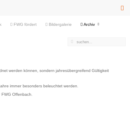
k
FWG fördert
Bildergalerie
Archiv
rdnet werden können, sondern jahresübergreifend Gültigkeit
hljahre immer besonders beleuchtet werden.
er FWG Offenbach.