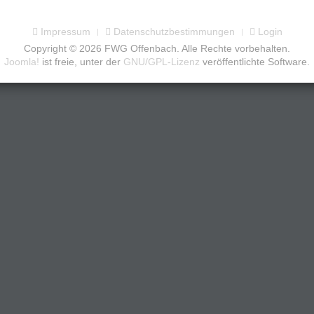
Impressum
Datenschutzbestimmungen
Login
Copyright © 2026 FWG Offenbach. Alle Rechte vorbehalten.
Joomla!
ist freie, unter der
GNU/GPL-Lizenz
veröffentlichte Software.