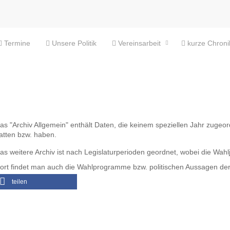
Termine
Unsere Politik
Vereinsarbeit
kurze Chroni
as "Archiv Allgemein" enthält Daten, die keinem speziellen Jahr zugeo
atten bzw. haben.
as weitere Archiv ist nach Legislaturperioden geordnet, wobei die Wa
ort findet man auch die Wahlprogramme bzw. politischen Aussagen d
teilen